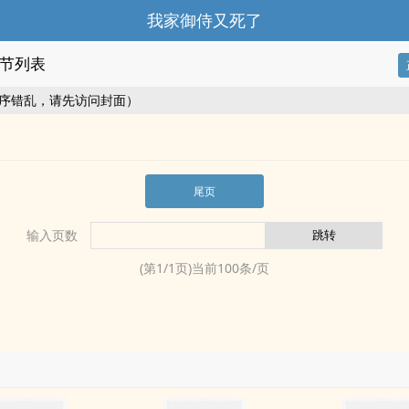
我家御侍又死了
节列表
序错乱，请先访问封面）
尾页
输入页数
(第
1
/
1
页)当前
100
条/页